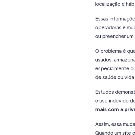
localização e háb
Essas informações
operadoras e mui
ou preencher um f
O problema é qu
usados, armazena
especialmente qu
de saúde ou vida f
Estudos demons
o uso indevido d
mais com a pri
Assim, essa mud
Quando um site ou