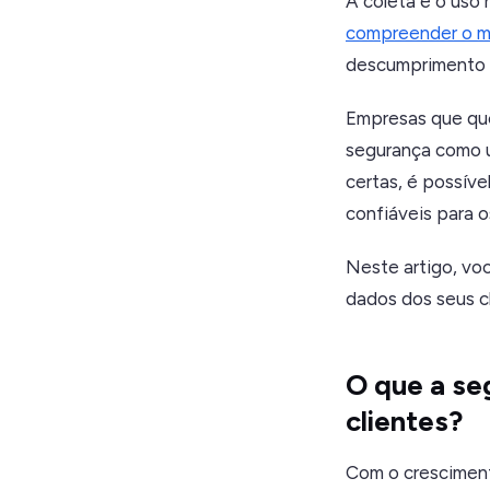
A coleta e o uso
compreender o 
descumprimento de
Empresas que que
segurança como u
certas, é possíve
confiáveis para o
Neste artigo, voc
dados dos seus cl
O que a se
clientes?
Com o crescimento