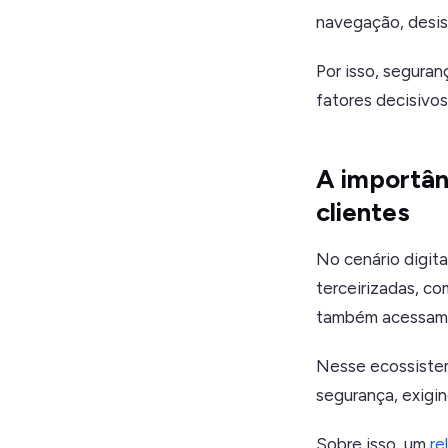
navegação, desist
Por isso, segura
fatores decisivos
A importân
clientes
No cenário digita
terceirizadas, co
também acessam 
Nesse ecossistem
segurança, exigi
Sobre isso, um
re