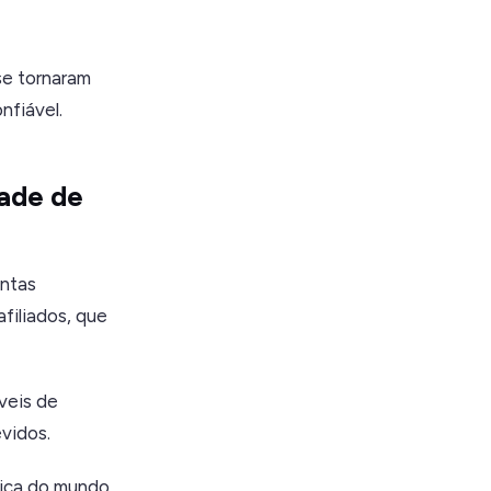
se tornaram
nfiável.
dade de
entas
filiados, que
veis de
vidos.
ica do mundo,