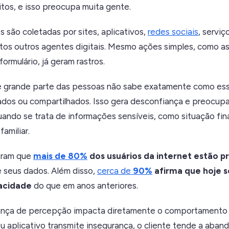
itos, e isso preocupa muita gente.
 são coletadas por sites, aplicativos,
redes sociais
, serviç
tos outros agentes digitais. Mesmo ações simples, como ass
ormulário, já geram rastros.
e grande parte das pessoas não sabe exatamente como es
dos ou compartilhados. Isso gera desconfiança e preocup
ando se trata de informações sensíveis, como situação fin
amiliar.
tram que
mais de 80%
dos usuários da internet estão 
e seus dados. Além disso,
cerca de
90%
afirma que hoje 
vacidade
do que em anos anteriores.
ança de percepção impacta diretamente o comportamento 
 aplicativo transmite insegurança, o cliente tende a aband