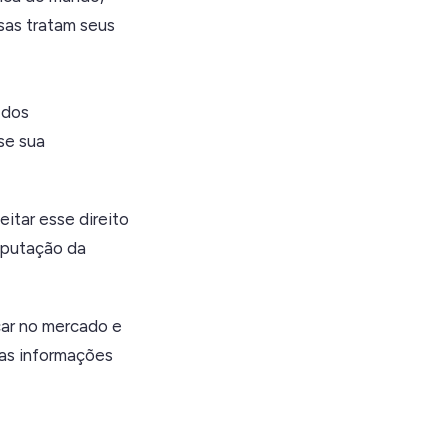
as tratam seus
dos
se sua
eitar esse direito
reputação da
car no mercado e
das informações