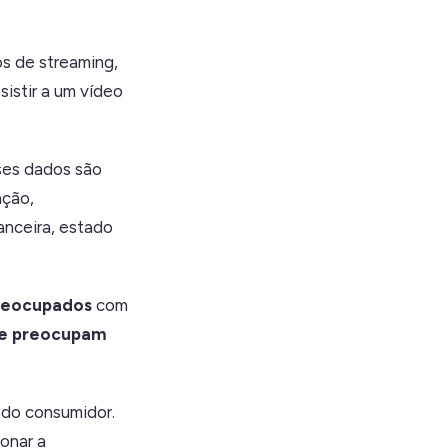
os de streaming,
istir a um vídeo
ses dados são
ação,
anceira, estado
preocupados
com
se preocupam
do consumidor.
onar a