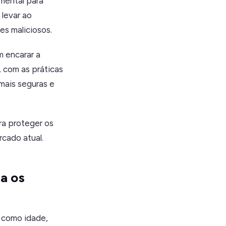
mental para
levar ao
es maliciosos.
 encarar a
 com as práticas
mais seguras e
ra proteger os
rcado atual.
ra os
s como idade,