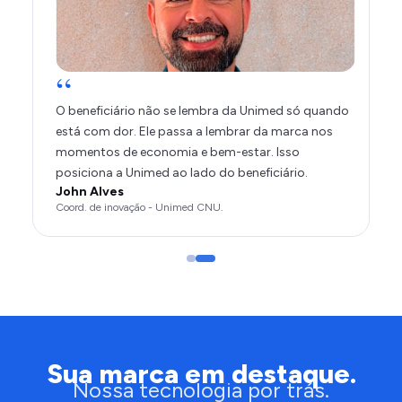
“
“
O Clube de Vantagens é um grande diferencial de
O 
argumento na venda do corretor.
es
Gabriel Arantes
mo
Marketing da Allcare
pos
Jo
Coo
Sua marca em destaque.
Nossa tecnologia por trás.