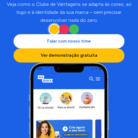
Veja como o Clube de Vantagens se adapta às cores, ao
logo e à identidade da sua marca – sem precisar
desenvolver nada do zero.
Falar com nosso time
Ver demonstração gratuita