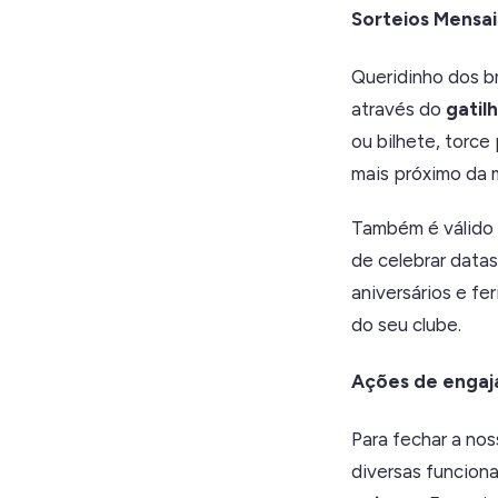
Sorteios Mensai
Queridinho dos br
através do
gatil
ou bilhete, torce
mais próximo da 
Também é válido 
de celebrar data
aniversários e fe
do seu clube.
Ações de enga
Para fechar a no
diversas funcion