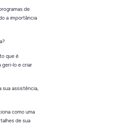
programas de
do a importância
ia?
sto que é
geri-lo e criar
 sua assistência,
nciona como uma
etalhes de sua