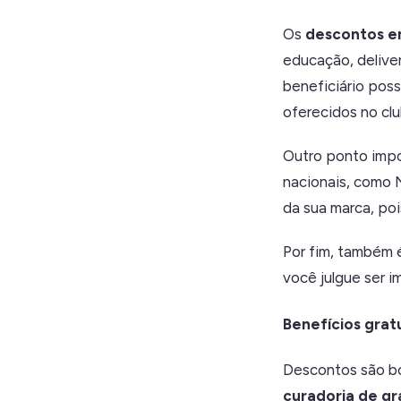
Os
descontos e
educação, deliver
beneficiário pos
oferecidos no clu
Outro ponto impo
nacionais, como N
da sua marca, poi
Por fim, também 
você julgue ser 
Benefícios grat
Descontos são bon
curadoria de gr