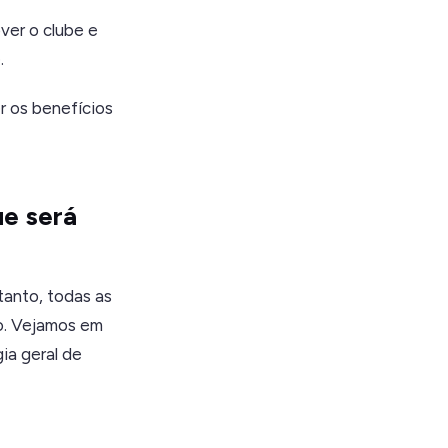
ver o clube e
.
r os benefícios
ue será
anto, todas as
o. Vejamos em
ia geral de