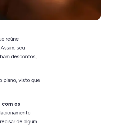
ue reúne
 Assim, seu
lobam descontos,
o plano, visto que
o com os
relacionamento
ecisar de algum