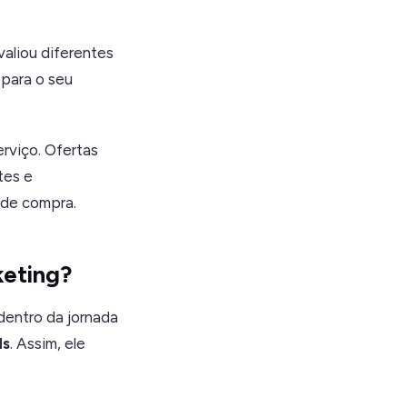
avaliou diferentes
 para o seu
rviço. Ofertas
tes e
 de compra.
keting?
dentro da jornada
ds
. Assim, ele