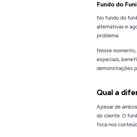
Fundo do Funi
No fundo do funil
alternativas e ag
problema.
Nesse momento, é
especiais, benefí
demonstrações po
Qual a dif
Apesar de ambos o
do cliente. O funi
foca nos conteúdo