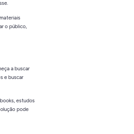
sse.
materiais
r o público,
meça a buscar
es e buscar
-books, estudos
solução pode