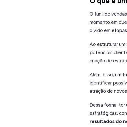
O que é um
O funil de venda
momento em que e
divido em etapas
Ao estruturar um
potenciais client
criação de estrat
Além disso, um f
identificar possí
atração de novos
Dessa forma, ter 
estratégicas, co
resultados do n