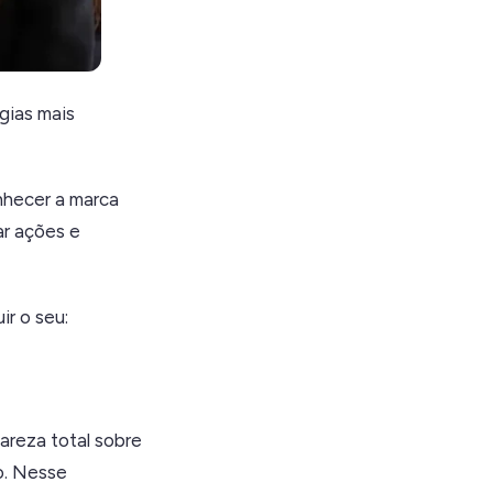
gias mais
nhecer a marca
ar ações e
ir o seu:
lareza total sobre
o. Nesse