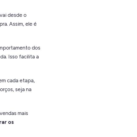
vai desde o
a. Assim, ele é
comportamento dos
a. Isso facilita a
 em cada etapa,
orços, seja na
e vendas mais
ar os