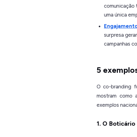
comunicação t
uma única emp
Engajamento
surpresa gera
campanhas co
5 exemplos
O co-branding f
mostram como a 
exemplos naciona
1. O Boticári