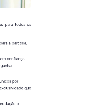
os para todos os
ara a parceria,
fere confiança
 ganhar
únicos por
exclusividade que
produção e