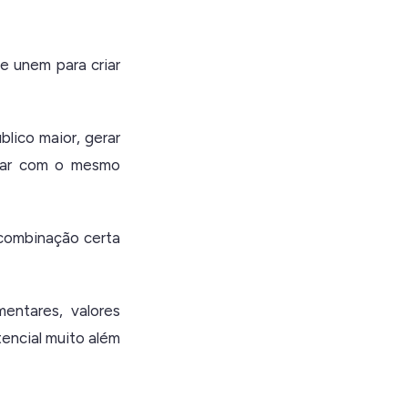
e unem para criar
lico maior, gerar
riar com o mesmo
 combinação certa
entares, valores
encial muito além